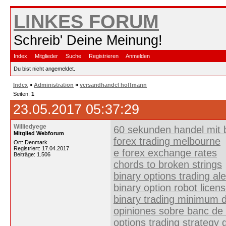
LINKES FORUM
Schreib' Deine Meinung!
Index
Mitglieder
Suche
Registrieren
Anmelden
Du bist nicht angemeldet.
Index
»
Administration
»
versandhandel hoffmann
Seiten:
1
23.05.2017 05:37:29
Williedyege
60 sekunden handel mit 
Mitglied Webforum
forex trading melbourne
Ort: Denmark
Registriert: 17.04.2017
e forex exchange rates
Beiträge: 1.506
chords to broken strings
binary options trading al
binary option robot lice
binary trading minimum 
opiniones sobre banc de 
options trading strategy 