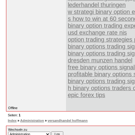
lederhandel thuringen
w strategi binary option
s how to win at 60 secon
binary option trading exp
usd exchange rate nis
option trading strategies 
binary options trading sig
binary options trading si
dresden munzen handel
free binary options sign
profitable binary option
binary options trading si
h binary options traders 
epic forex tips
Offline
Seiten:
1
Index
»
Administration
»
versandhandel hoffmann
Wechseln zu