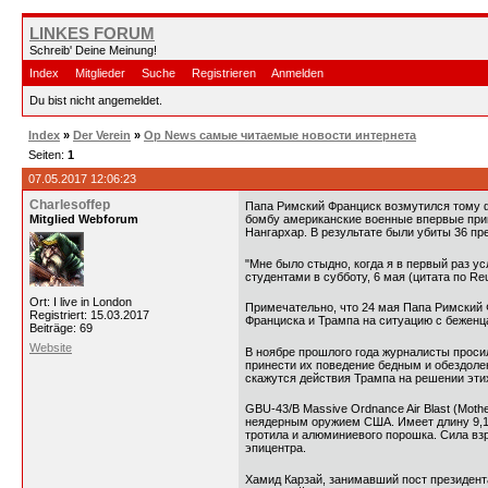
LINKES FORUM
Schreib' Deine Meinung!
Index
Mitglieder
Suche
Registrieren
Anmelden
Du bist nicht angemeldet.
Index
»
Der Verein
»
Op News самые читаемые новости интернета
Seiten:
1
07.05.2017 12:06:23
Charlesoffep
Папа Римский Франциск возмутился тому ф
Mitglied Webforum
бомбу американские военные впервые приме
Нангархар. В результате были убиты 36 пр
"Мне было стыдно, когда я в первый раз у
студентами в субботу, 6 мая (цитата по Reu
Ort: I live in London
Примечательно, что 24 мая Папа Римский 
Registriert: 15.03.2017
Франциска и Трампа на ситуацию с беженц
Beiträge: 69
Website
В ноябре прошлого года журналисты просил
принести их поведение бедным и обездолен
скажутся действия Трампа на решении эти
GBU-43/B Massive Ordnance Air Blast (Mot
неядерным оружием США. Имеет длину 9,17 
тротила и алюминиевого порошка. Сила взр
эпицентра.
Хамид Карзай, занимавший пост президента