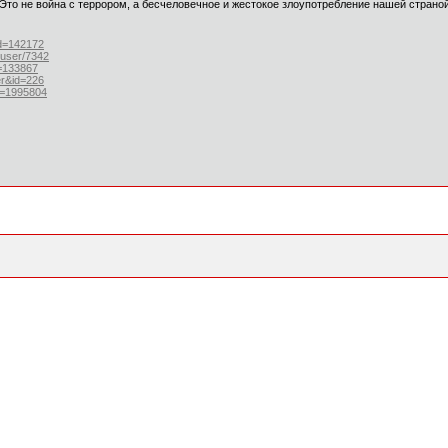
Это не война с террором, а бесчеловечное и жестокое злоупотребление нашей страной"
id=142172
/user/7342
d=133867
er&id=226
id=1995804