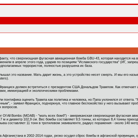
акту, что сверхмощная фугасная авиационная бомба GBU-43, которая находится на 
нили в апреле этого года, ударив по позициям "Исламского государства" (ИГ, запре
едполагаемых террористов, полностью разрушена их база.
слышал это название. Мать дарит жизнь, а это устройство несет смерть. И мы его наз
ters).
Франциск должен встретиться с президентом США Дональдом Трампом. Как отмечает а
ами, иммиграцией и экологическими проблемами.
и понтифика оценить Трампа как политика и человека, но Папа уклонился от ответа. "Я
ным", - заявил Франциск, подчеркнув, что главное беспокойство у него вызывают про
х вопросов.
her Of All Bombs (МОАВ) - "мать всех бомб") - американская сверхмощная фугасная а
м и диаметр 102,9 см. Вес бомбы составляет 9,5 тонны, из которых 8,4 тонны прихо
ыва составляет 11 тонн в тротиловом эквиваленте, радиус поражения - около 140 мет
 Афганистана в 2002-2014 годах, резко осудил сброс бомбы в афганской провинции, 