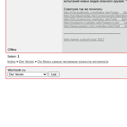
испытаний новых видов опасного оружия. "
Советуем так же почитать:
http://rrbrandfoods.com/index.php?optio … &
http://skybluemedia.mk/component/k2/itemlist
http://j25.expertcms.net/index.php?opti … &i
http://zoolucky.ru/index.php?option=com … s
http://www.aclass.com.sg/index.php?opti … 
john mayer concert tour 2017
Offline
Seiten:
1
Index
»
Der Verein
»
Op News самые читаемые новости интернета
Wechseln zu