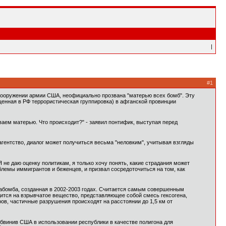
|
#1
вооружении армии США, неофициально прозвана "матерью всех бомб". Эту
щенная в РФ террористическая группировка) в афганской провинции
ываем матерью. Что происходит?" - заявил понтифик, выступая перед
гентство, диалог может получиться весьма "неловким", учитывая взгляды
 не даю оценку политикам, я только хочу понять, какие страдания может
блемы иммигрантов и беженцев, и призвал сосредоточиться на том, как
виабомба, созданная в 2002-2003 годах. Считается самым совершенным
дится на взрывчатое вещество, представляющее собой смесь гексогена,
ров, частичные разрушения происходят на расстоянии до 1,5 км от
обвинив США в использовании республики в качестве полигона для