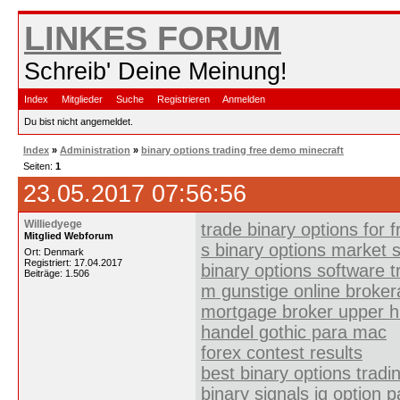
LINKES FORUM
Schreib' Deine Meinung!
Index
Mitglieder
Suche
Registrieren
Anmelden
Du bist nicht angemeldet.
Index
»
Administration
»
binary options trading free demo minecraft
Seiten:
1
23.05.2017 07:56:56
Williedyege
trade binary options for f
Mitglied Webforum
s binary options market 
Ort: Denmark
Registriert: 17.04.2017
binary options software t
Beiträge: 1.506
m gunstige online broke
mortgage broker upper h
handel gothic para mac
forex contest results
best binary options tradi
binary signals iq option 