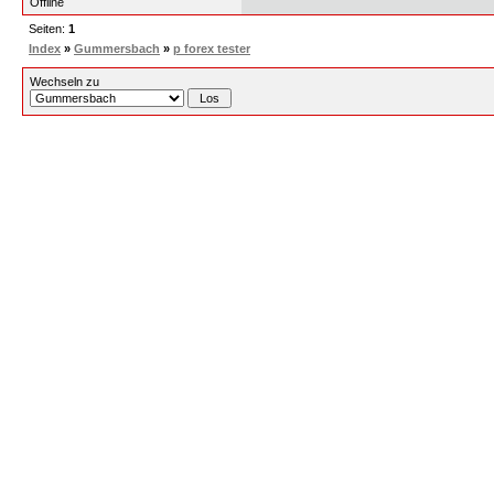
Offline
Seiten:
1
Index
»
Gummersbach
»
p forex tester
Wechseln zu