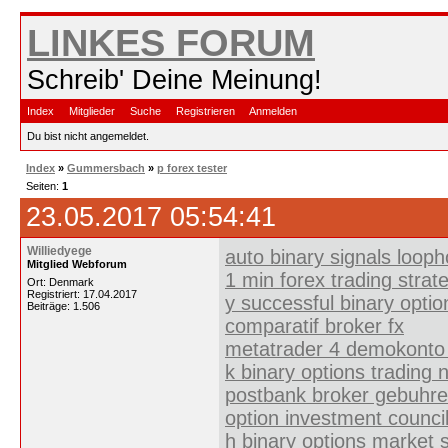
LINKES FORUM
Schreib' Deine Meinung!
Index
Mitglieder
Suche
Registrieren
Anmelden
Du bist nicht angemeldet.
Index
»
Gummersbach
»
p forex tester
Seiten:
1
23.05.2017 05:54:41
Williedyege
auto binary signals loopho
Mitglied Webforum
1 min forex trading strat
Ort: Denmark
Registriert: 17.04.2017
y successful binary opti
Beiträge: 1.506
comparatif broker fx
metatrader 4 demokonto 
k binary options trading
postbank broker gebuhr
option investment counci
h binary options market 