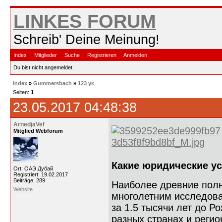
LINKES FORUM
Schreib' Deine Meinung!
Index
Mitglieder
Suche
Registrieren
Anmelden
Du bist nicht angemeldet.
Index
»
Gummersbach
»
123 ук
Seiten:
1
23.05.2017 04:48:38
ArnedjaVef
Mitglied Webforum
Какие юридические ус
Ort: ОАЭ Дубай
Registriert: 19.02.2017
Beiträge: 289
Наиболее древние полн
Website
многолетним исследова
за 1.5 тысячи лет до Р
разных странах и реги