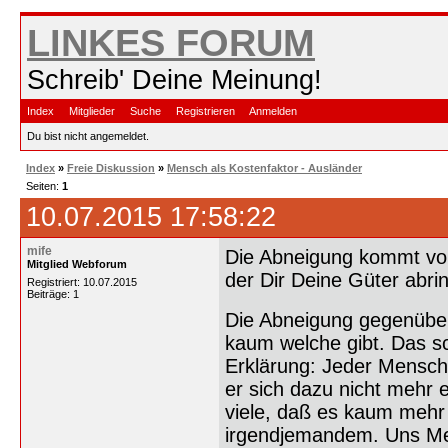
LINKES FORUM
Schreib' Deine Meinung!
Index
Mitglieder
Suche
Registrieren
Anmelden
Du bist nicht angemeldet.
Index
»
Freie Diskussion
»
Mensch als Kostenfaktor - Ausländer
Seiten:
1
10.07.2015 17:58:22
mife
Die Abneigung kommt von
Mitglied Webforum
der Dir Deine Güter abrin
Registriert: 10.07.2015
Beiträge: 1
Die Abneigung gegenüber
kaum welche gibt. Das sc
Erklärung: Jeder Mensch 
er sich dazu nicht mehr e
viele, daß es kaum mehr 
irgendjemandem. Uns Me