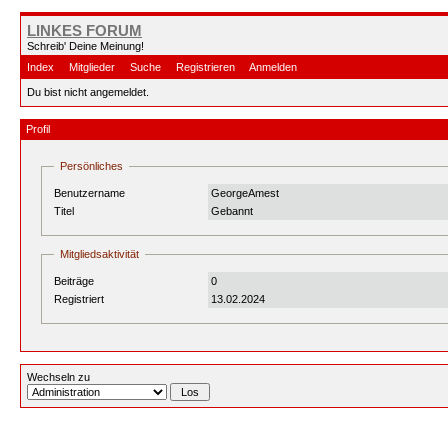
LINKES FORUM
Schreib' Deine Meinung!
Index
Mitglieder
Suche
Registrieren
Anmelden
Du bist nicht angemeldet.
Profil
Persönliches
Benutzername
GeorgeAmest
Titel
Gebannt
Mitgliedsaktivität
Beiträge
0
Registriert
13.02.2024
Wechseln zu